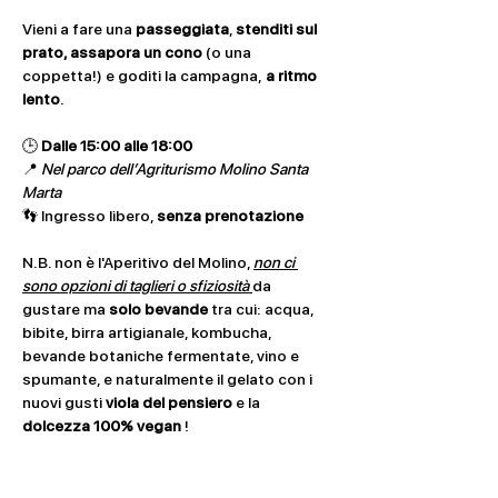
Vieni a fare una 
passeggiata
, 
stenditi sul 
prato, assapora un cono
 (o una 
coppetta!) e goditi la campagna,
 a ritmo 
lento
.
🕒 
Dalle 15:00 alle 18:00
📍 
Nel parco dell’Agriturismo Molino Santa 
Marta
👣 Ingresso libero, 
senza prenotazione
N.B. non è l'Aperitivo del Molino, 
non ci 
sono opzioni di taglieri o sfiziosità 
da 
gustare ma 
solo
bevande
 tra cui: acqua, 
bibite, birra artigianale, kombucha, 
bevande botaniche fermentate, vino e 
spumante, e naturalmente il gelato con i 
nuovi gusti 
viola del pensiero
 e la 
dolcezza 100% vegan 
!