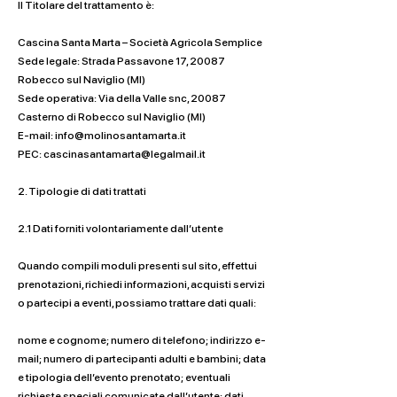
Il Titolare del trattamento è:
Cascina Santa Marta – Società Agricola Semplice
Sede legale: Strada Passavone 17, 20087
Robecco sul Naviglio (MI)
Sede operativa: Via della Valle snc, 20087
Casterno di Robecco sul Naviglio (MI)
E-mail:
info@molinosantamarta.it
PEC:
cascinasantamarta@legalmail.it
2. Tipologie di dati trattati
2.1 Dati forniti volontariamente dall’utente
Quando compili moduli presenti sul sito, effettui
prenotazioni, richiedi informazioni, acquisti servizi
o partecipi a eventi, possiamo trattare dati quali:
nome e cognome; numero di telefono; indirizzo e-
mail; numero di partecipanti adulti e bambini; data
e tipologia dell’evento prenotato; eventuali
richieste speciali comunicate dall’utente; dati