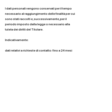
I dati personali vengono conservati per il tempo
necessario al raggiungimento delle finalità per cui
sono stati raccolti e, successivamente, per il
periodo imposto dalla legge o necessario alla
tutela dei diritti del Titolare.
Indicativamente:
dati relativi a richieste di contatto: fino a 24 mesi
dall’ultima interazione; dati relativi a prenotazioni
ed eventi: per il tempo necessario alla gestione
dell’evento e, se rilevanti ai fini amministrativi o
fiscali, per i termini previsti dalla legge; dati
contrattuali, contabili e fiscali: fino a 10 anni; dati
per marketing e newsletter: fino a revoca del
consenso; dati tecnici, log e cookie: secondo i
tempi indicati nella Cookie Policy; dati trattati per
chatbot o strumenti AI: per il tempo necessario
alla finalità dichiarata e, ove possibile, in forma
anonima o pseudonimizzata; dati necessari alla