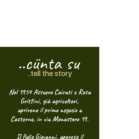
..cünta su
..tell the story
Nel 1954 Assuero Cairati e Rosa
Grittini, già agricoltori,
aprirono il primo negozio a
Casterno, in via Monastero 19.
Il figlio Giovanni, appreso il