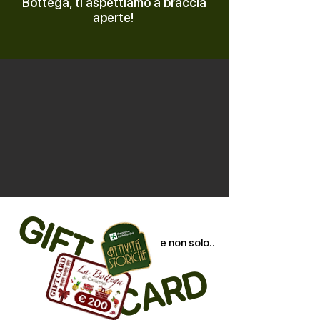
Bottega, ti aspettiamo a braccia
aperte!
GIFT
e non solo..
CARD