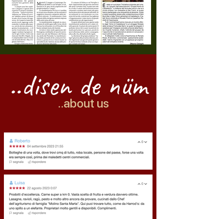
..disen de nüm
..about us