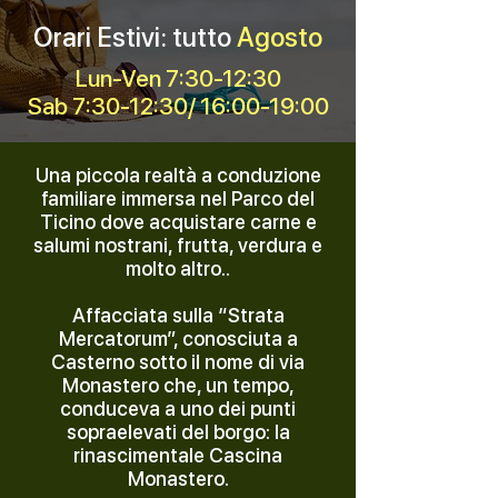
Orari Estivi: tutto
Agosto
Lun-Ven 7:30-12:30
Sab 7:30-12:30/ 16:00-19:00
Una piccola realtà a conduzione
familiare immersa nel Parco del
Ticino dove acquistare carne e
salumi nostrani, frutta, verdura e
molto altro..
Affacciata sulla “Strata
Mercatorum”, conosciuta a
Casterno sotto il nome di via
Monastero che, un tempo,
conduceva a uno dei punti
sopraelevati del borgo: la
rinascimentale Cascina
Monastero.