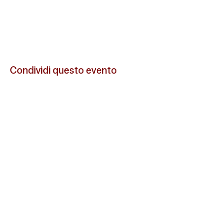
Condividi questo evento
© 2026 Cascina Santa Marta s.s. Tutti i diritti riservati.