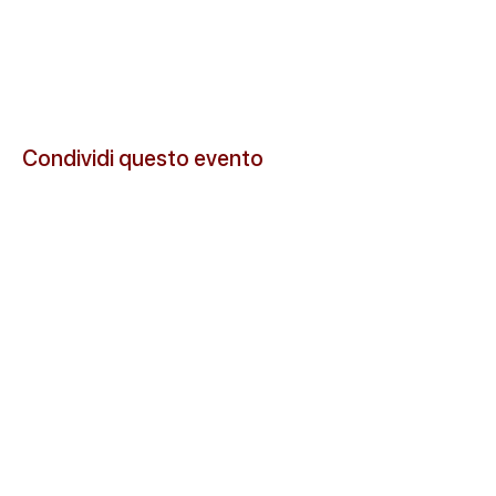
Condividi questo evento
© 2026 Cascina Santa Marta s.s. Tutti i diritti riservati.