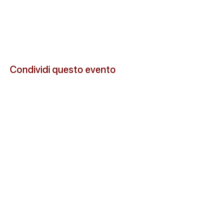
Condividi questo evento
© 2026 Cascina Santa Marta s.s. Tutti i diritti riservati.