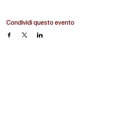
Condividi questo evento
© 2026 Cascina Santa Marta s.s. Tutti i diritti riservati.
0294970601
info@molinosantamarta.it
P.I.
07691250968
C.D. SUBM70N
Cookie & Privacy