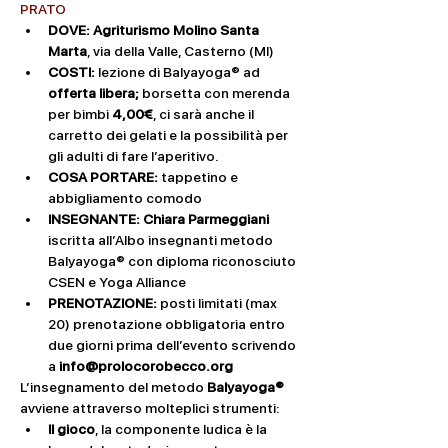
PRATO
DOVE: Agriturismo Molino Santa 
Marta
, via della Valle, Casterno (MI)
COSTI: 
lezione di Balyayoga® ad 
offerta libera; 
borsetta con merenda 
per bimbi 
4,00€
, ci sarà anche il 
carretto dei gelati e la possibilità per 
gli adulti di fare l’aperitivo.
COSA PORTARE: 
tappetino e 
abbigliamento comodo
INSEGNANTE: Chiara Parmeggiani 
iscritta all’Albo insegnanti metodo 
Balyayoga® con diploma riconosciuto 
CSEN e Yoga Alliance
PRENOTAZIONE: 
posti limitati (max 
20) prenotazione obbligatoria entro 
due giorni prima dell’evento scrivendo 
a 
info@prolocorobecco.org
L’insegnamento del metodo 
Balyayoga® 
avviene attraverso molteplici strumenti:
Il gioco
, la componente ludica è la 