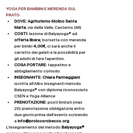
YOGA PER BAMBINI E MERENDA SUL 
PRATO
DOVE: Agriturismo Molino Santa 
Marta
, via della Valle, Casterno (MI)
COSTI: 
lezione di Balyayoga® ad 
offerta libera; 
borsetta con merenda 
per bimbi 
4,00€
, ci sarà anche il 
carretto dei gelati e la possibilità per 
gli adulti di fare l’aperitivo.
COSA PORTARE: 
tappetino e 
abbigliamento comodo 
INSEGNANTE: Chiara Parmeggiani 
iscritta all’Albo insegnanti metodo 
Balyayoga® con diploma riconosciuto 
CSEN e Yoga Alliance 
PRENOTAZIONE: 
posti limitati (max 
20) prenotazione obbligatoria entro 
due giorni prima dell’evento scrivendo 
a 
info@prolocorobecco.org
L’insegnamento del metodo 
Balyayoga® 