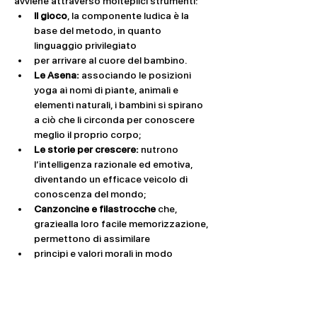
avviene attraverso molteplici strumenti:
Il gioco
, la componente ludica è la 
base del metodo, in quanto 
linguaggio privilegiato
per arrivare al cuore del bambino.
Le Asena: 
associando le posizioni 
yoga ai nomi di piante, animali e 
elementi naturali, i bambini si spirano 
a ciò che li circonda per conoscere 
meglio il proprio corpo;
Le storie per crescere: 
nutrono 
l’intelligenza razionale ed emotiva, 
diventando un efficace veicolo di 
conoscenza del mondo; 
Canzoncine e filastrocche 
che, 
graziealla loro facile memorizzazione, 
permettono di assimilare
principi e valori morali in modo 
simpatico e allegro;
Il silenzio
, la chiave fondamentale per 
imparare a focalizzare l’attenzione su 
di sé e quindi per raggiungere la 