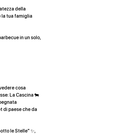
atezza della
e la tua famiglia
barbecue in un solo,
 vedere cosa
sse: La Cascina 🐄
impegnata
et di paese che da
otto le Stelle" ✨,