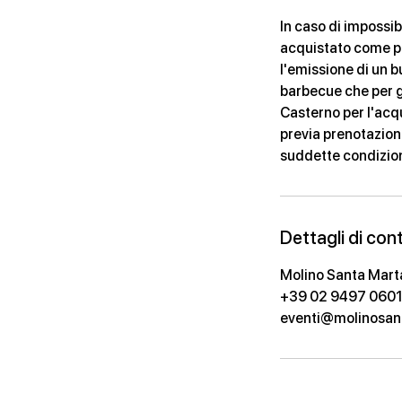
In caso di impossib
acquistato come par
l'emissione di un b
barbecue che per gl
Casterno per l'acq
previa prenotazion
suddette condizioni
Dettagli di con
Molino Santa Marta, 
+39 02 9497 060
eventi@molinosant