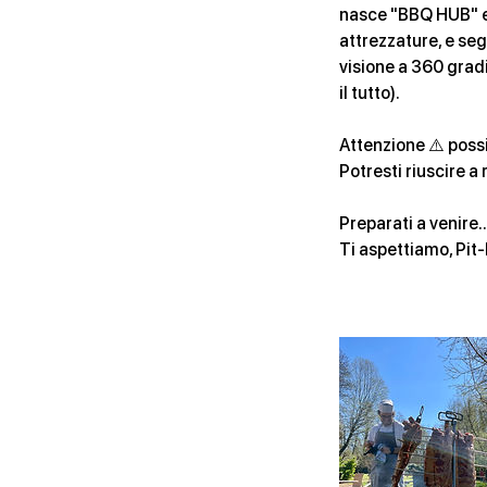
nasce "BBQ HUB" e 
attrezzature, e seg
visione a 360 gradi
il tutto).
Attenzione ⚠️ possib
Potresti riuscire a 
Preparati a venire..
Ti aspettiamo, Pit