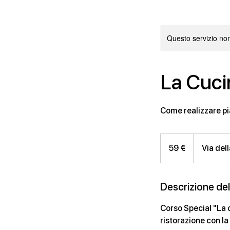
Questo servizio non 
La Cuci
Come realizzare pia
59
euro
59 €
Via dell
Descrizione del
Corso Special "La c
ristorazione con la 