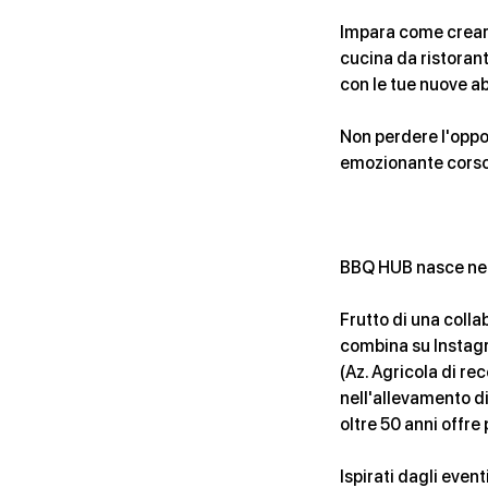
Impara come creare
cucina da ristorante
con le tue nuove abi
Non perdere l'oppor
emozionante corso
BBQ HUB nasce nel 
Frutto di una coll
combina su Instagr
(Az. Agricola di re
nell'allevamento di
oltre 50 anni offre 
Ispirati dagli event