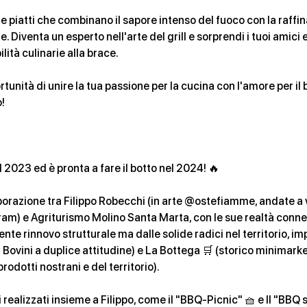
 piatti che combinano il sapore intenso del fuoco con la raffin
. Diventa un esperto nell'arte del grill e sorprendi i tuoi amici 
lità culinarie alla brace.
tunità di unire la tua passione per la cucina con l'amore per il 
!
2023 ed è pronta a fare il botto nel 2024! 🔥
aborazione tra Filippo Robecchi (in arte @ostefiamme, andate a
am) e Agriturismo Molino Santa Marta, con le sue realtà conne
cente rinnovo strutturale ma dalle solide radici nel territorio, 
 Bovini a duplice attitudine) e La Bottega 🛒 (storico minimark
prodotti nostrani e del territorio).
i realizzati insieme a Filippo, come il "BBQ-Picnic" 🧺 e Il "BBQ s