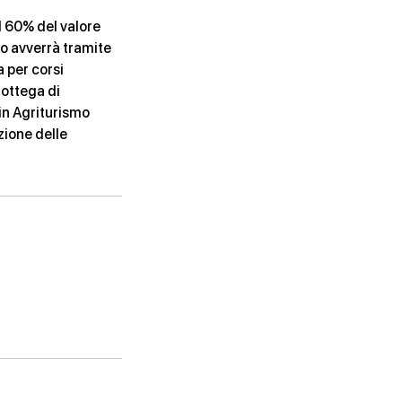
l 60% del valore
so avverrà tramite
a per corsi
Bottega di
in Agriturismo
zione delle