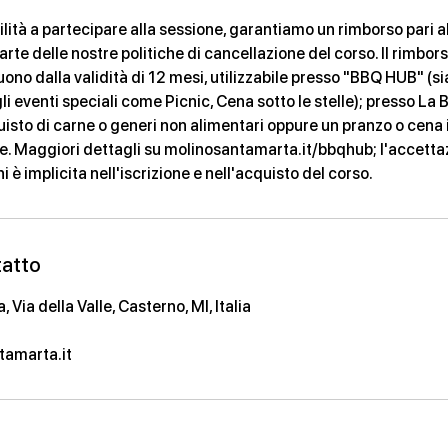
ilità a partecipare alla sessione, garantiamo un rimborso pari a
te delle nostre politiche di cancellazione del corso. Il rimbor
uono dalla validità di 12 mesi, utilizzabile presso "BBQ HUB" (si
i eventi speciali come Picnic, Cena sotto le stelle); presso La 
uisto di carne o generi non alimentari oppure un pranzo o cena 
e. Maggiori dettagli su molinosantamarta.it/bbqhub; l'accetta
 è implicita nell'iscrizione e nell'acquisto del corso.
tatto
Via della Valle, Casterno, MI, Italia
1
amarta.it